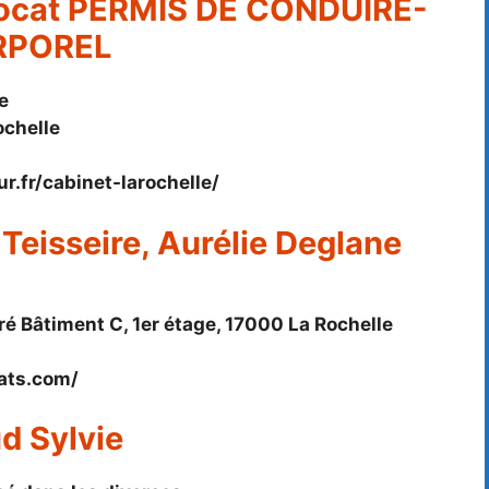
ocat PERMIS DE CONDUIRE-
RPOREL
e
ochelle
.fr/cabinet-larochelle/
 Teisseire, Aurélie Deglane
é Bâtiment C, 1er étage, 17000 La Rochelle
ats.com/
d Sylvie