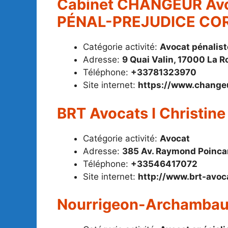
Cabinet CHANGEUR Av
PÉNAL-PREJUDICE CO
Catégorie activité:
Avocat pénalist
Adresse:
9 Quai Valin, 17000 La R
Téléphone:
+33781323970
Site internet:
https://www.changeur
BRT Avocats I Christine
Catégorie activité:
Avocat
Adresse:
385 Av. Raymond Poincar
Téléphone:
+33546417072
Site internet:
http://www.brt-avoc
Nourrigeon-Archambau