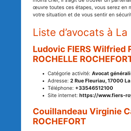
moins cher, il s’agit de trouver un parten
œuvre toutes ces étapes, vous serez en me
votre situation et de vous sentir en sécur
Liste d’avocats à La
Ludovic FIERS Wilfried
ROCHELLE ROCHEFOR
Catégorie activité:
Avocat générali
Adresse:
2 Rue Fleuriau, 17000 La
Téléphone:
+33546512100
Site internet:
https://www.fiers-r
Couillandeau Virginie
ROCHEFORT