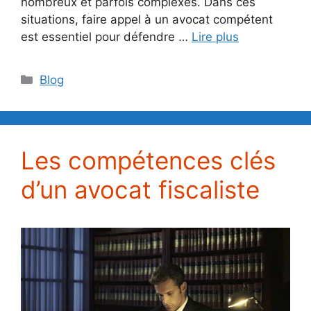
nombreux et parfois complexes. Dans ces
situations, faire appel à un avocat compétent
est essentiel pour défendre …
Lire plus
Catégories
Blog
Les compétences clés
d’un avocat fiscaliste