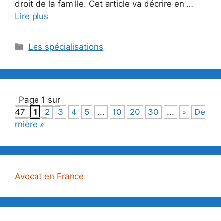
droit de la famille. Cet article va décrire en …
Lire plus
Catégories
Les spécialisations
Page 1 sur
47
1
2
3
4
5
...
10
20
30
...
»
De
rnière »
Avocat en France