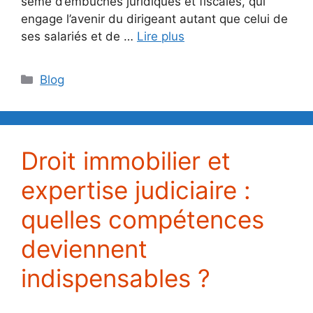
semé d’embûches juridiques et fiscales, qui
engage l’avenir du dirigeant autant que celui de
ses salariés et de …
Lire plus
Catégories
Blog
Droit immobilier et
expertise judiciaire :
quelles compétences
deviennent
indispensables ?