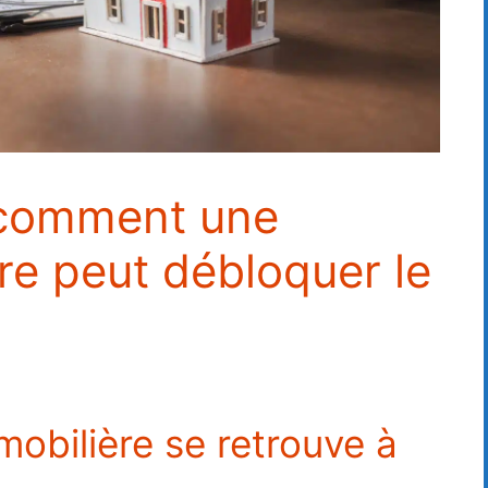
 comment une
ire peut débloquer le
obilière se retrouve à