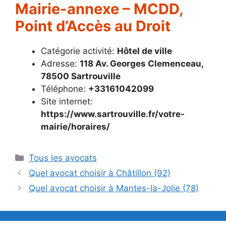
Mairie-annexe – MCDD,
Point d’Accès au Droit
Catégorie activité:
Hôtel de ville
Adresse:
118 Av. Georges Clemenceau,
78500 Sartrouville
Téléphone:
+33161042099
Site internet:
https://www.sartrouville.fr/votre-
mairie/horaires/
Catégories
Tous les avocats
Quel avocat choisir à Châtillon (92)
Quel avocat choisir à Mantes-la-Jolie (78)