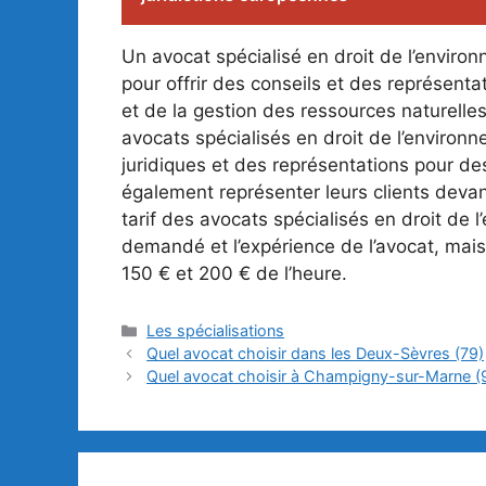
Un avocat spécialisé en droit de l’environ
pour offrir des conseils et des représenta
et de la gestion des ressources naturelle
avocats spécialisés en droit de l’environ
juridiques et des représentations pour de
également représenter leurs clients devant
tarif des avocats spécialisés en droit de 
demandé et l’expérience de l’avocat, mai
150 € et 200 € de l’heure.
Catégories
Les spécialisations
Quel avocat choisir dans les Deux-Sèvres (79)
Quel avocat choisir à Champigny-sur-Marne (