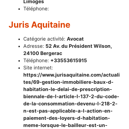
Limoges
Téléphone:
Juris Aquitaine
Catégorie activité:
Avocat
Adresse:
52 Av. du Président Wilson,
24100 Bergerac
Téléphone:
+33553615915
Site internet:
https://www.jurisaquitaine.com/actuali
tes/69-gestion-immobiliere-baux-d-
habitation-le-delai-de-prescription-
biennale-de-l-article-l-137-2-du-code-
de-la-consommation-devenu-l-218-2-
n-est-pas-applicable-a-l-action-en-
paiement-des-loyers-d-habitation-
meme-lorsque-le-bailleur-est-un-