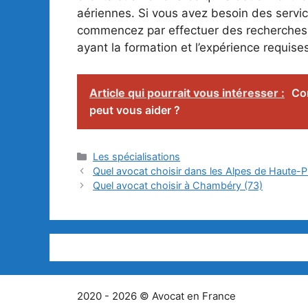
aériennes. Si vous avez besoin des servic
commencez par effectuer des recherches e
ayant la formation et l’expérience requise
Article qui pourrait vous intéresser :
Com
peut vous aider ?
Catégories
Les spécialisations
Quel avocat choisir dans les Alpes de Haute-
Quel avocat choisir à Chambéry (73)
2020 - 2026 © Avocat en France