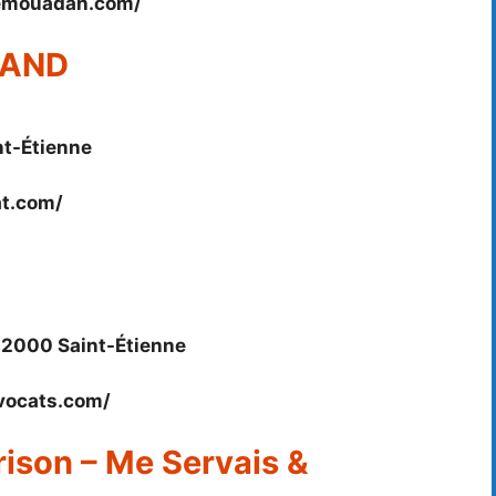
iemouadah.com/
RAND
nt-Étienne
at.com/
 42000 Saint-Étienne
vocats.com/
ison – Me Servais &