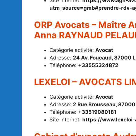
Site internet:
https://www.agn-avo
utm_source=gmb#prendre-rdv-a
ORP Avocats – Maître A
Anna RAYNAUD PELAU
Catégorie activité:
Avocat
Adresse:
24 Av. Foucaud, 87000 
Téléphone:
+33555324872
LEXELOI – AVOCATS L
Catégorie activité:
Avocat
Adresse:
2 Rue Brousseau, 87000
Téléphone:
+33519080181
Site internet:
https://www.lexeloi