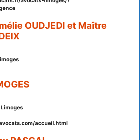
cats.fr/avocats-limoges/?
gence
mélie OUDJEDI et Maître
DEIX
Limoges
IMOGES
 Limoges
-avocats.com/accueil.html