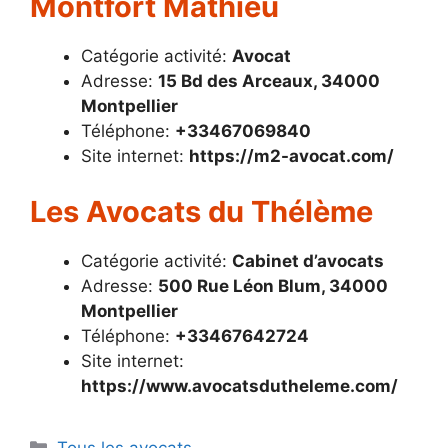
Montfort Mathieu
Catégorie activité:
Avocat
Adresse:
15 Bd des Arceaux, 34000
Montpellier
Téléphone:
+33467069840
Site internet:
https://m2-avocat.com/
Les Avocats du Thélème
Catégorie activité:
Cabinet d’avocats
Adresse:
500 Rue Léon Blum, 34000
Montpellier
Téléphone:
+33467642724
Site internet:
https://www.avocatsdutheleme.com/
Catégories
Tous les avocats