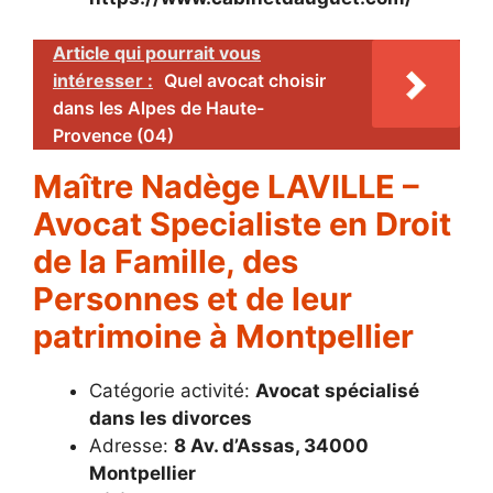
Article qui pourrait vous
intéresser :
Quel avocat choisir
dans les Alpes de Haute-
Provence (04)
Maître Nadège LAVILLE –
Avocat Specialiste en Droit
de la Famille, des
Personnes et de leur
patrimoine à Montpellier
Catégorie activité:
Avocat spécialisé
dans les divorces
Adresse:
8 Av. d’Assas, 34000
Montpellier