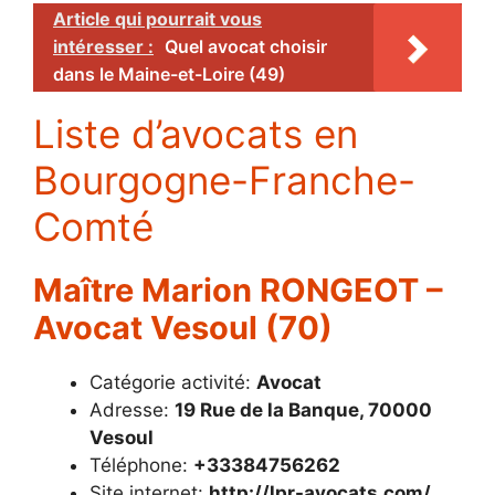
Article qui pourrait vous
intéresser :
Quel avocat choisir
dans le Maine-et-Loire (49)
Liste d’avocats en
Bourgogne-Franche-
Comté
Maître Marion RONGEOT –
Avocat Vesoul (70)
Catégorie activité:
Avocat
Adresse:
19 Rue de la Banque, 70000
Vesoul
Téléphone:
+33384756262
Site internet:
http://lpr-avocats.com/