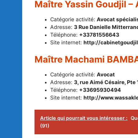
Maître Yassin Goudjil –
Catégorie activité:
Avocat spéciali
Adresse:
3 Rue Danielle Mitterra
Téléphone:
+33781556643
Site internet:
http://cabinetgoudji
Maître Machami BAMB
Catégorie activité:
Avocat
Adresse:
3, rue Aimé Césaire, Pte
Téléphone:
+33695930494
Site internet:
http://www.wassakl
Article qui pourrait vous intéresser :
Que
(91)