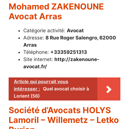
Mohamed ZAKENOUNE
Avocat Arras
Catégorie activité:
Avocat
Adresse:
8 Rue Roger Salengro, 62000
Arras
Téléphone:
+33359251313
Site internet:
http://zakenoune-
avocat.fr/
Article qui pourrait vous
intéresser :
Quel avocat choisir à
Lorient (56)
Société d’Avocats HOLYS
Lamoril – Willemetz – Letko